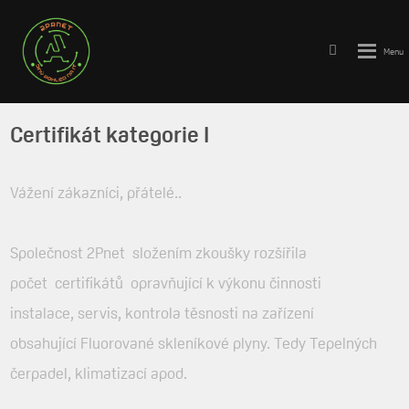
Vyhledává
Rozbale
menu
Certifikát kategorie I
Vážení zákazníci, přátelé..
Společnost 2Pnet složením zkoušky rozšířila
počet certifikátů opravňující k výkonu činnosti
instalace, servis, kontrola těsnosti na zařízení
obsahující Fluorované skleníkové plyny. Tedy Tepelných
čerpadel, klimatizací apod.