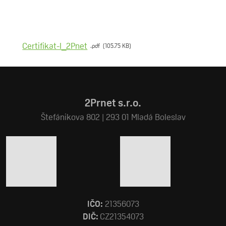
Certifikat-I_2Pnet
pdf
105.75 KB
2Prnet s.r.o.
Štefánikova 802 | 293 01 Mladá Boleslav
IČO:
21356073
DIČ:
CZ21354073