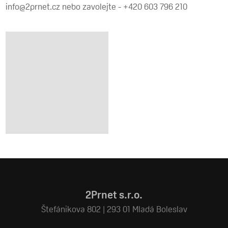
info@2prnet.cz nebo zavolejte - +420 603 796 210
2Prnet s.r.o.
Štefánikova 802 | 293 01 Mladá Boleslav