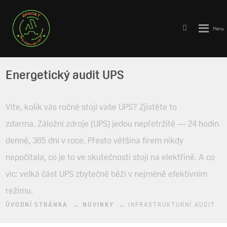
Vyhledává
Rozbale
menu
Energetický audit UPS
Víte, kolik vás ročně stojí vaše UPS? Zjistěte to
zdarma. Záložní zdroje (UPS) jedou nepřetržitě — 24 hodin
denně, 365 dní v roce. Přesto většina firem nikdy
nepočítala, co je to ve skutečnosti stojí na elektřině. A co
víc: velká část UPS zbytečně běží v nejméně efektivním
režimu.
ÚVODNÍ STRÁNKA
NOVINKY
INFRASTRUKTURNÍ AUDIT