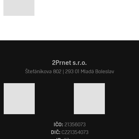
2Prnet s.r.o.
Štefánikova 802 | 293 01 Mladá Boleslav
IČO:
21356073
DIČ:
CZ21354073