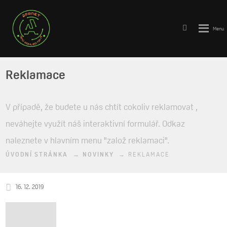
Vyhledává
Rozbale
menu
Reklamace
V případě, že budete u nás chtít cokoliv reklamovat ,
neváhejte využít náš interaktivní formulář. Odkaz
naleznete v hlavním menu "založ reklamaci".
ÚVODNÍ STRÁNKA
NOVINKY
REKLAMACE
16. 12. 2019