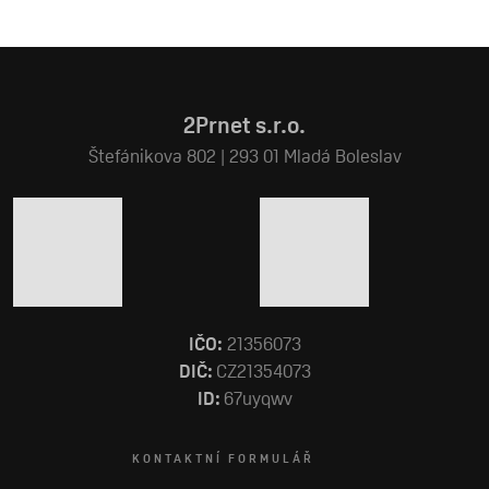
2Prnet s.r.o.
Štefánikova 802 | 293 01 Mladá Boleslav
IČO:
21356073
DIČ:
CZ21354073
ID:
67uyqwv
KONTAKTNÍ FORMULÁŘ