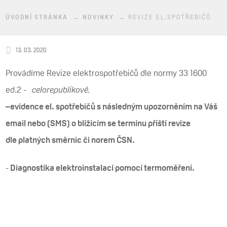
ÚVODNÍ STRÁNKA
NOVINKY
REVIZE EL.SPOTŘEBIČŮ
13. 03. 2020
Provádíme Revize elektrospotřebičů dle normy 33 1600
ed.2 -
celorepublikově.
–evidence el. spotřebičů s následným upozorněním na Váš
email nebo (SMS) o blížícím se termínu příští revize
dle platných směrnic či norem ČSN.
-
Diagnostika elektroinstalací pomocí termoměření.