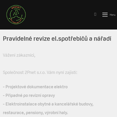
Vyhledává
Rozbale
menu
Pravidelné revize el.spotřebičů a nářadí
Vážení zákazníci,
Společnost 2Pnet s.r.o. Vám nyní zajistí:
- Projektové dokumentace elektro
- Případné po revizní opravy
- Elektroinstalace obytné a kancelářské budovy,
restaurace, pensiony, výrobní haly.