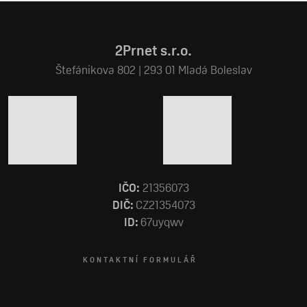
se
nepodařilo
2Prnet s.r.o.
odeslat.
Štefánikova 802 | 293 01 Mladá Boleslav
IČO:
21356073
DIČ:
CZ21354073
ID:
67uyqwv
KONTAKTNÍ FORMULÁŘ