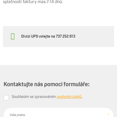
splatností faktury max.7-14 dnů.
Divizi UPS volejte na 737 252 613
Kontaktujte nás pomocí formuláře:
Souhlasím se zpracováním
osobních údajů
.
Souhlasím
se
zpracováním
osobních
Vaše jméno
*