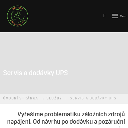
Vyhledává
Rozbale
menu
Servis a dodávky UPS
ÚVODNÍ STRÁNKA
SLUŽBY
SERVIS A DODÁVKY UPS
Vyřešíme problematiku záložních zdrojů
napájení. Od návrhu po dodávku a pozáruční